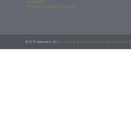
GesundBU
OhneGesundheitsFragen24
@ 2018 Ideenwerk AG |
Impressum
|
Erstinformationen
|
Datenschutz