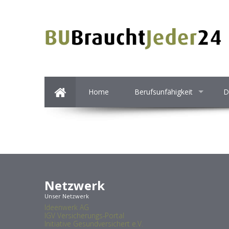
Home
Berufsunfähigkeit
D
Netzwerk
Unser Netzwerk
Ideenwerk AG
IGV Versicherungs-Portal
Initiative Gesundversichert e.V.