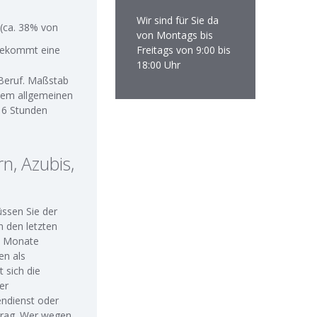
Wir sind für Sie da
 (ca. 38% von
von Montags bis
 bekommt eine
Freitags von 9:00 bis
18:00 Uhr
Beruf. Maßstab
 dem allgemeinen
 6 Stunden
n, Azubis,
ssen Sie der
n den letzten
6 Monate
en als
 sich die
er
endienst oder
itrag. Wer wegen