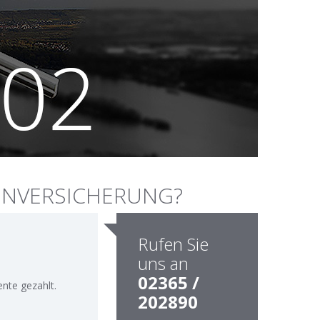
TENVERSICHERUNG?
Rufen Sie
uns an
02365 /
nte gezahlt.
202890