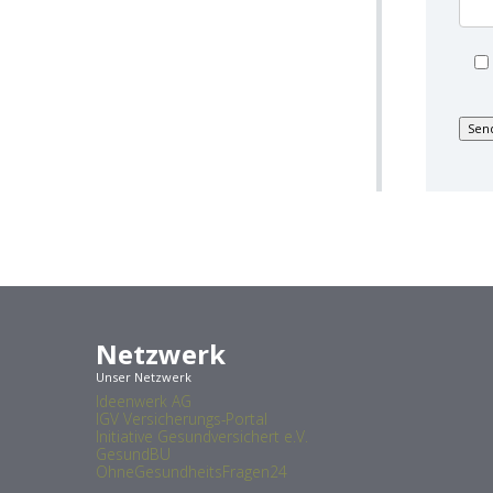
Netzwerk
Unser Netzwerk
Ideenwerk AG
IGV Versicherungs-Portal
Initiative Gesundversichert e.V.
GesundBU
OhneGesundheitsFragen24