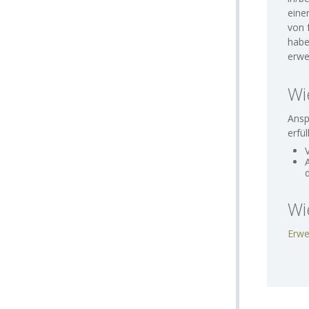
eine
von 
habe
erwe
Wi
Ansp
erfül
Wi
Erwe