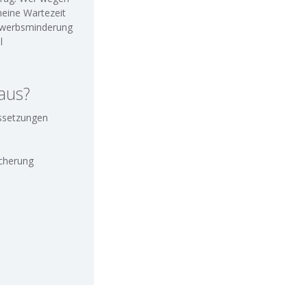
meine Wartezeit
Erwerbsminderung
l
aus?
ssetzungen
icherung