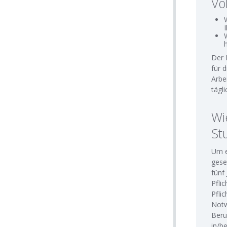
Vo
Der 
für 
Arbe
tägl
Wi
St
Um e
gese
fünf
Pfli
Pfli
Notw
Beru
in/b