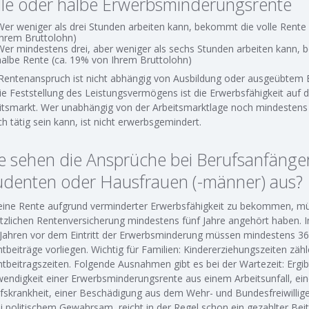
lle oder halbe Erwerbsminderungsrente
Wer weniger als drei Stunden arbeiten kann, bekommt die volle Rente
Ihrem Bruttolohn)
Wer mindestens drei, aber weniger als sechs Stunden arbeiten kann,
halbe Rente (ca. 19% von Ihrem Bruttolohn)
Rentenanspruch ist nicht abhängig von Ausbildung oder ausgeübtem 
die Feststellung des Leistungsvermögens ist die Erwerbsfähigkeit auf
itsmarkt. Wer unabhängig von der Arbeitsmarktlage noch mindestens
ich tätig sein kann, ist nicht erwerbsgemindert.
e sehen die Ansprüche bei Berufsanfänger
udenten oder Hausfrauen (-männer) aus?
ine Rente aufgrund verminderter Erwerbsfähigkeit zu bekommen, mü
tzlichen Rentenversicherung mindestens fünf Jahre angehört haben. I
 Jahren vor dem Eintritt der Erwerbsminderung müssen mindestens 3
chtbeiträge vorliegen. Wichtig für Familien: Kindererziehungszeiten zähl
chtbeitragszeiten. Folgende Ausnahmen gibt es bei der Wartezeit: Ergibt
endigkeit einer Erwerbsminderungsrente aus einem Arbeitsunfall, ein
fskrankheit, einer Beschädigung aus dem Wehr- und Bundesfreiwillig
ei politischem Gewahrsam, reicht in der Regel schon ein gezahlter Be