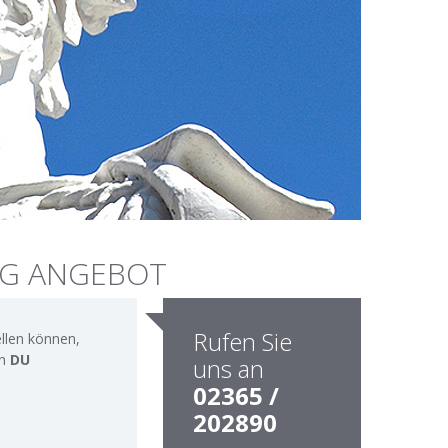
NG ANGEBOT
Rufen Sie
ellen können,
en
DU
uns an
02365 /
202890