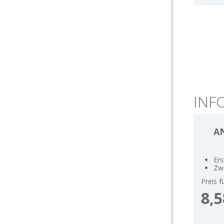
INF
A
Ers
Zwe
Preis f
8,