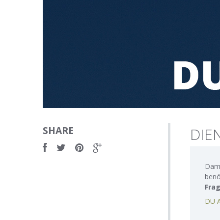
SHARE
DIE
Dami
benö
Fra
DU A