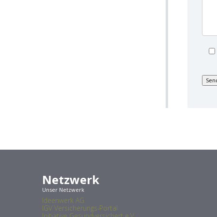
Netzwerk
Unser Netzwerk
Ideenwerk AG
IGV Versicherungs-Portal
Initiative Gesundversichert e.V.