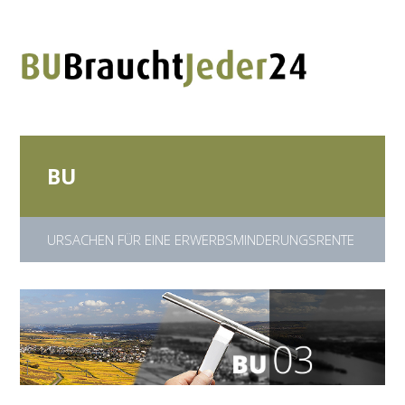
BU
URSACHEN FÜR EINE ERWERBSMINDERUNGSRENTE