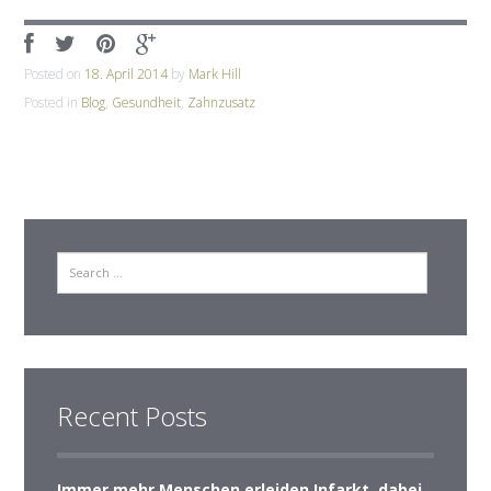
Posted on
18. April 2014
by
Mark Hill
Posted in
Blog
,
Gesundheit
,
Zahnzusatz
Search
Recent Posts
Immer mehr Menschen erleiden Infarkt, dabei