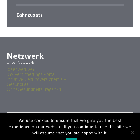
Zahnzusatz
Netzwerk
Unser Netzwerk
Ideenwerk AG
IGV Versicherungs-Portal
Initiative Gesundversichert e.V.
GesundBU
OhneGesundheitsFragen24
We use cookies to ensure that we give you the best
experience on our website. If you continue to use this site we
will assume that you are happy with it.