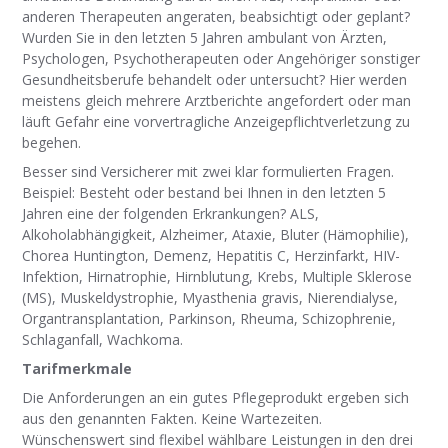
anderen Therapeuten angeraten, beabsichtigt oder geplant?
Wurden Sie in den letzten 5 Jahren ambulant von Ärzten,
Psychologen, Psychotherapeuten oder Angehöriger sonstiger
Gesundheitsberufe behandelt oder untersucht? Hier werden
meistens gleich mehrere Arztberichte angefordert oder man
läuft Gefahr eine vorvertragliche Anzeigepflichtverletzung zu
begehen.
Besser sind Versicherer mit zwei klar formulierten Fragen.
Beispiel: Besteht oder bestand bei Ihnen in den letzten 5
Jahren eine der folgenden Erkrankungen? ALS,
Alkoholabhängigkeit, Alzheimer, Ataxie, Bluter (Hämophilie),
Chorea Huntington, Demenz, Hepatitis C, Herzinfarkt, HIV-
Infektion, Hirnatrophie, Hirnblutung, Krebs, Multiple Sklerose
(MS), Muskeldystrophie, Myasthenia gravis, Nierendialyse,
Organtransplantation, Parkinson, Rheuma, Schizophrenie,
Schlaganfall, Wachkoma.
Tarifmerkmale
Die Anforderungen an ein gutes Pflegeprodukt ergeben sich
aus den genannten Fakten. Keine Wartezeiten.
Wünschenswert sind flexibel wählbare Leistungen in den drei