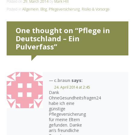
Posted on
29. March 2014
by
Mark Hill
Posted in
Allgemein
,
Blog
,
Pflegeversicherung
,
Risiko & Vorsorge
One thought on “
Pflege in
Deutschland – Ein
Pulverfass
”
c.braun
says:
24. April 2014 at 2:45
Dank
OhneGesundheitsfragen24
habe ich eine
günstige
Pflegeversicherung
für meine Eltern
gefunden. Danke
an’s freundliche