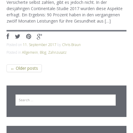
Versicherte selbst zahlen, gibt es jedoch nicht. In der
diesjährigen Continentale-Studie 2017 wurden diese Aspekte
erfragt. Ein Ergebnis: 90 Prozent haben in den vergangenen
zwölf Monaten Leistungen für ihre Gesundheit aus […]
Posted on
11. September 2017
by
Chris Braun
Posted in
Allgemein
,
Blog
,
Zahnzusatz
Post
←
Older posts
navigation
Search